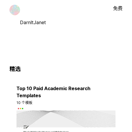
免费
DarnItJanet
精选
Top 10 Paid Academic Research
Templates
10 个模板