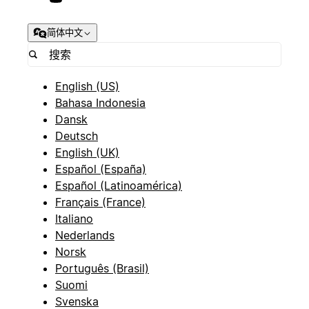
简体中文
English (US)
Bahasa Indonesia
Dansk
Deutsch
English (UK)
Español (España)
Español (Latinoamérica)
Français (France)
Italiano
Nederlands
Norsk
Português (Brasil)
Suomi
Svenska