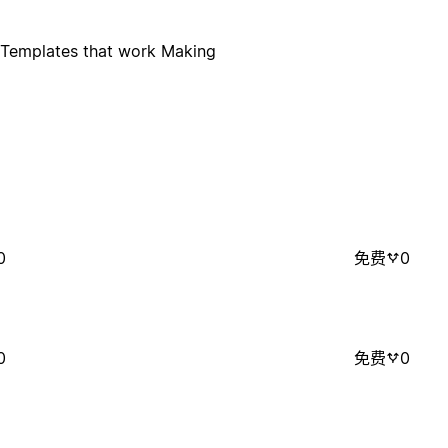
- Templates that work Making
0
免费
0
0
免费
0