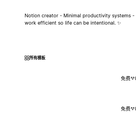
Notion creator - Minimal productivity systems 
work efficient so life can be intentional. ✨
所有模板
免费
免费