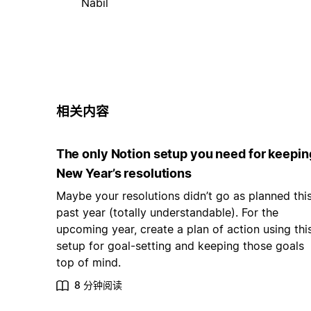
Nabil
相关内容
The only Notion setup you need for keepin
New Year’s resolutions
Maybe your resolutions didn’t go as planned thi
past year (totally understandable). For the
upcoming year, create a plan of action using thi
setup for goal-setting and keeping those goals
top of mind.
8 分钟阅读