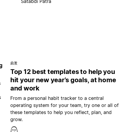
Satabdi Patra
启发
g
Top 12 best templates to help you
hit your new year’s goals, at home
s
and work
s
From a personal habit tracker to a central
operating system for your team, try one or all of
these templates to help you reflect, plan, and
grow.