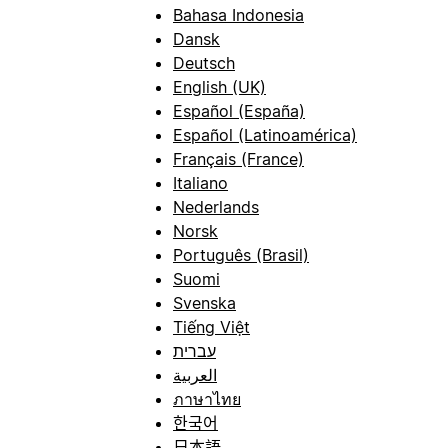
Bahasa Indonesia
Dansk
Deutsch
English (UK)
Español (España)
Español (Latinoamérica)
Français (France)
Italiano
Nederlands
Norsk
Português (Brasil)
Suomi
Svenska
Tiếng Việt
עברית
العربية
ภาษาไทย
한국어
日本語