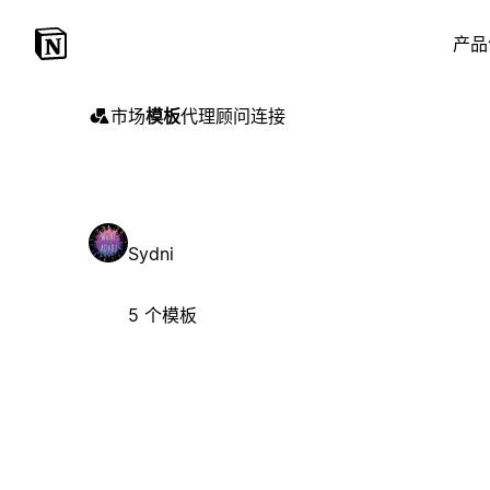
产品
市场
模板
代理
顾问
连接
Sydni
5 个模板