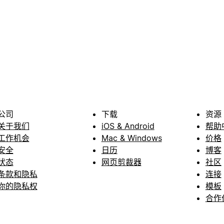
公司
下载
资源
关于我们
iOS & Android
帮助
工作机会
Mac & Windows
价格
安全
日历
博客
状态
网页剪裁器
社区
条款和隐私
连接
你的隐私权
模板
合作