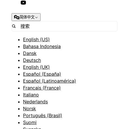
简体中文
English (US)
Bahasa Indonesia
Dansk
Deutsch
English (UK)
Español (España)
Español (Latinoamérica)
Français (France)
Italiano
Nederlands
Norsk
Português (Brasil)
Suomi