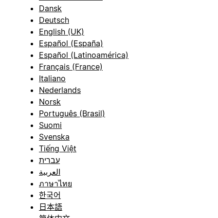
Dansk
Deutsch
English (UK)
Español (España)
Español (Latinoamérica)
Français (France)
Italiano
Nederlands
Norsk
Português (Brasil)
Suomi
Svenska
Tiếng Việt
עברית
العربية
ภาษาไทย
한국어
日本語