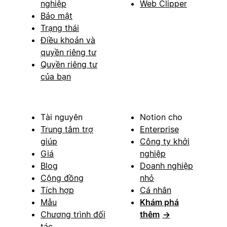
nghiệp
Web Clipper
Bảo mật
Trạng thái
Điều khoản và
quyền riêng tư
Quyền riêng tư
của bạn
Tài nguyên
Notion cho
Trung tâm trợ
Enterprise
giúp
Công ty khởi
Giá
nghiệp
Blog
Doanh nghiệp
Cộng đồng
nhỏ
Tích hợp
Cá nhân
Mẫu
Khám phá
Chương trình đối
thêm
→
tác