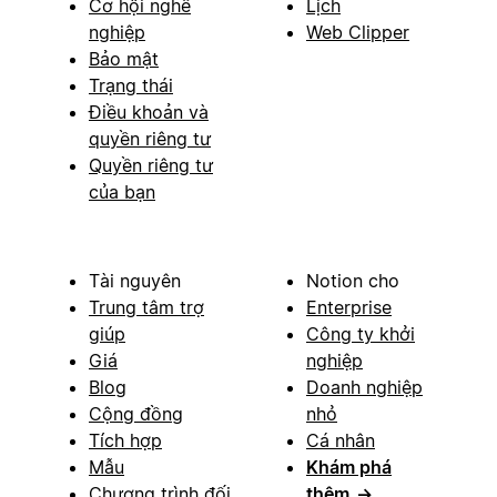
Cơ hội nghề
Lịch
nghiệp
Web Clipper
Bảo mật
Trạng thái
Điều khoản và
quyền riêng tư
Quyền riêng tư
của bạn
Tài nguyên
Notion cho
Trung tâm trợ
Enterprise
giúp
Công ty khởi
Giá
nghiệp
Blog
Doanh nghiệp
Cộng đồng
nhỏ
Tích hợp
Cá nhân
Mẫu
Khám phá
Chương trình đối
thêm
→