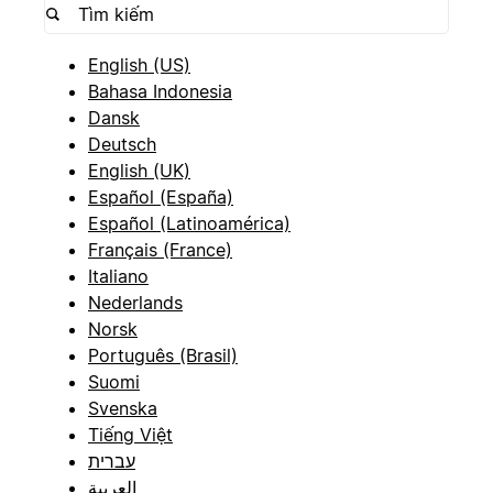
English (US)
Bahasa Indonesia
Dansk
Deutsch
English (UK)
Español (España)
Español (Latinoamérica)
Français (France)
Italiano
Nederlands
Norsk
Português (Brasil)
Suomi
Svenska
Tiếng Việt
עברית
العربية