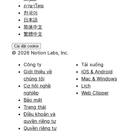
ภาษาไทย
한국어
日本語
简体中文
繁體中文
Cài đặt cookie
© 2026 Notion Labs, Inc.
Công ty
Tải xuống
Giới thiệu về
iOS & Android
chúng tôi
Mac & Windows
Cơ hội nghề
Lịch
nghiệp
Web Clipper
Bảo mật
Trạng thái
Điều khoản và
quyền riêng tư
Quyền riêng tư