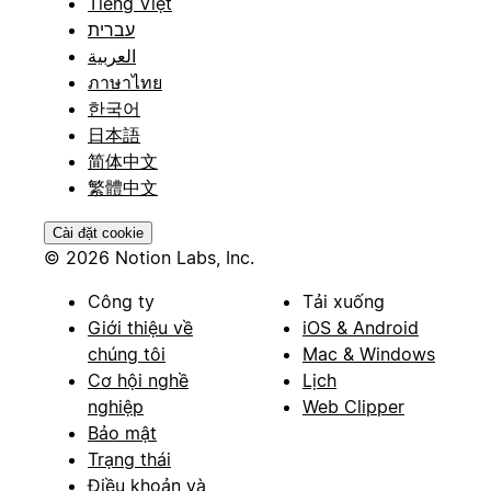
Tiếng Việt
עברית
العربية
ภาษาไทย
한국어
日本語
简体中文
繁體中文
Cài đặt cookie
© 2026 Notion Labs, Inc.
Công ty
Tải xuống
Giới thiệu về
iOS & Android
chúng tôi
Mac & Windows
Cơ hội nghề
Lịch
nghiệp
Web Clipper
Bảo mật
Trạng thái
Điều khoản và