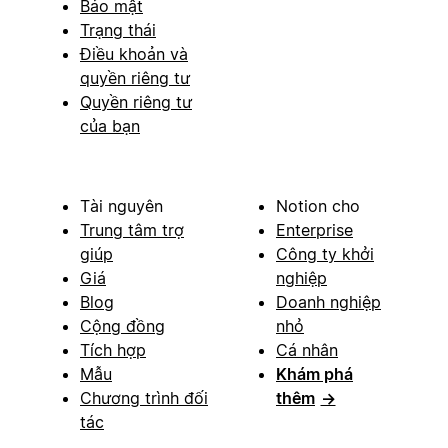
Bảo mật
Trạng thái
Điều khoản và
quyền riêng tư
Quyền riêng tư
của bạn
Tài nguyên
Notion cho
Trung tâm trợ
Enterprise
giúp
Công ty khởi
Giá
nghiệp
Blog
Doanh nghiệp
Cộng đồng
nhỏ
Tích hợp
Cá nhân
Mẫu
Khám phá
Chương trình đối
thêm
→
tác