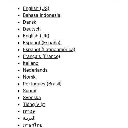
English (US)
Bahasa Indonesia
Dansk
Deutsch
English (UK)
Español (España)
Español (Latinoamérica)
Français (France)
Italiano
Nederlands
Norsk
Português (Brasil)
Suomi
Svenska
Tiếng Việt
עברית
العربية
ภาษาไทย