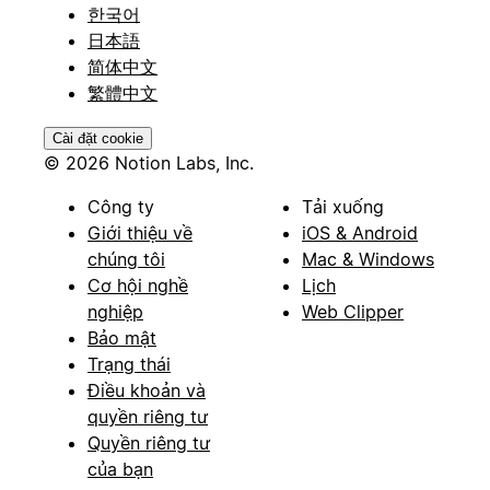
한국어
日本語
简体中文
繁體中文
Cài đặt cookie
© 2026 Notion Labs, Inc.
Công ty
Tải xuống
Giới thiệu về
iOS & Android
chúng tôi
Mac & Windows
Cơ hội nghề
Lịch
nghiệp
Web Clipper
Bảo mật
Trạng thái
Điều khoản và
quyền riêng tư
Quyền riêng tư
của bạn