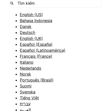
English (US)
Bahasa Indonesia
Dansk
Deutsch
English (UK)
Español (España)
Español (Latinoamérica)
Français (France)
Italiano
Nederlands
Norsk
Português (Brasil)
Suomi
Svenska
Tiếng Việt
עברית
العربية