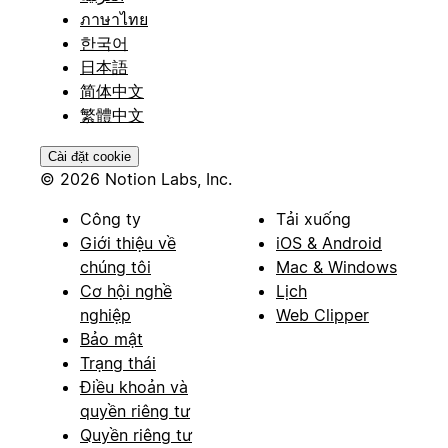
ภาษาไทย
한국어
日本語
简体中文
繁體中文
Cài đặt cookie
© 2026 Notion Labs, Inc.
Công ty
Tải xuống
Giới thiệu về
iOS & Android
chúng tôi
Mac & Windows
Cơ hội nghề
Lịch
nghiệp
Web Clipper
Bảo mật
Trạng thái
Điều khoản và
quyền riêng tư
Quyền riêng tư