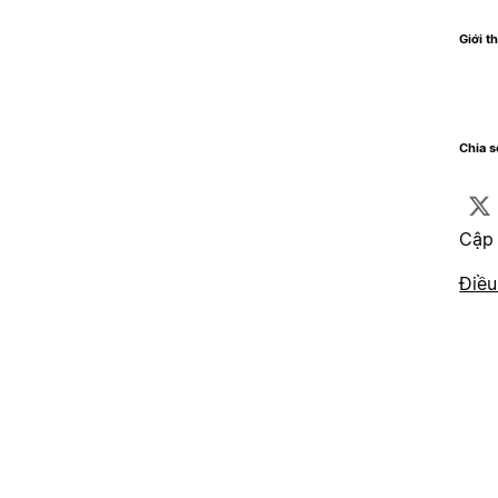
Giới t
Chia 
Cập 
Điều