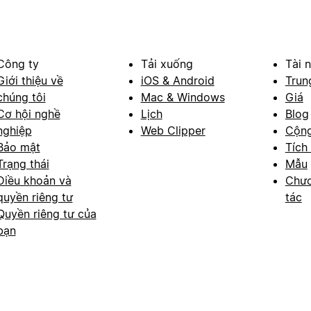
Công ty
Tải xuống
Tài 
Giới thiệu về
iOS & Android
Trun
chúng tôi
Mac & Windows
Giá
Cơ hội nghề
Lịch
Blog
nghiệp
Web Clipper
Cộn
Bảo mật
Tích
Trạng thái
Mẫu
Điều khoản và
Chươ
quyền riêng tư
tác
Quyền riêng tư của
bạn