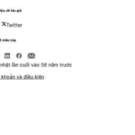
hiệu về tác giả
Twitter
sẻ mẫu này
nhật lần cuối vào 56 năm trước
 khoản và điều kiện