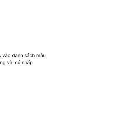
c vào danh sách mẫu
ong vài cú nhấp