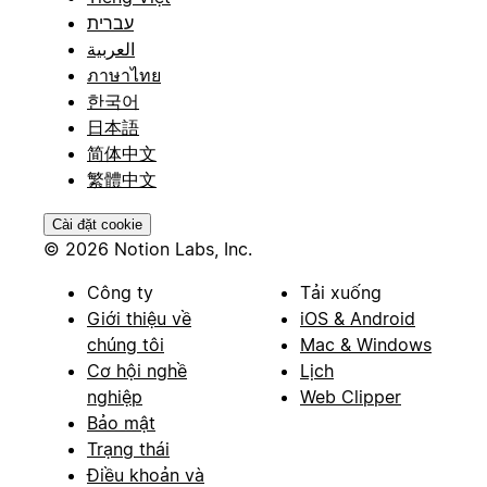
עברית
العربية
ภาษาไทย
한국어
日本語
简体中文
繁體中文
Cài đặt cookie
© 2026 Notion Labs, Inc.
Công ty
Tải xuống
Giới thiệu về
iOS & Android
chúng tôi
Mac & Windows
Cơ hội nghề
Lịch
nghiệp
Web Clipper
Bảo mật
Trạng thái
Điều khoản và