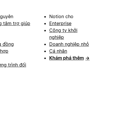
nguyên
Notion cho
g tâm trợ giúp
Enterprise
Công ty khởi
nghiệp
g đồng
Doanh nghiệp nhỏ
 hợp
Cá nhân
Khám phá thêm
→
ng trình đối