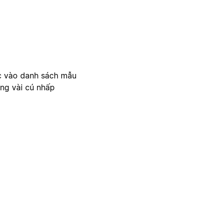
c vào danh sách mẫu
ong vài cú nhấp