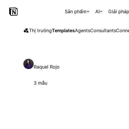
Sản phẩm
AI
Giải phá
Thị trường
Templates
Agents
Consultants
Conne
Raquel Rojo
3 mẫu