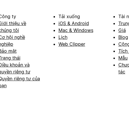
Công ty
Tải xuống
Tài 
Giới thiệu về
iOS & Android
Trun
chúng tôi
Mac & Windows
Giá
Cơ hội nghề
Lịch
Blog
nghiệp
Web Clipper
Cộn
Bảo mật
Tích
Trạng thái
Mẫu
Điều khoản và
Chươ
quyền riêng tư
tác
Quyền riêng tư của
bạn