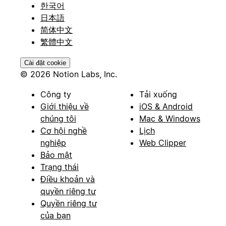
한국어
日本語
简体中文
繁體中文
Cài đặt cookie
© 2026 Notion Labs, Inc.
Công ty
Tải xuống
Giới thiệu về
iOS & Android
chúng tôi
Mac & Windows
Cơ hội nghề
Lịch
nghiệp
Web Clipper
Bảo mật
Trạng thái
Điều khoản và
quyền riêng tư
Quyền riêng tư
của bạn