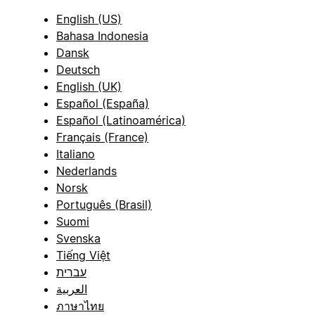
English (US)
Bahasa Indonesia
Dansk
Deutsch
English (UK)
Español (España)
Español (Latinoamérica)
Français (France)
Italiano
Nederlands
Norsk
Português (Brasil)
Suomi
Svenska
Tiếng Việt
עברית
العربية
ภาษาไทย