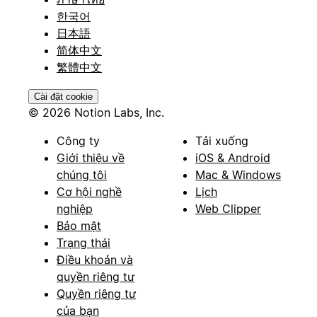
한국어
日本語
简体中文
繁體中文
Cài đặt cookie
© 2026 Notion Labs, Inc.
Công ty
Tải xuống
Giới thiệu về
iOS & Android
chúng tôi
Mac & Windows
Cơ hội nghề
Lịch
nghiệp
Web Clipper
Bảo mật
Trạng thái
Điều khoản và
quyền riêng tư
Quyền riêng tư
của bạn