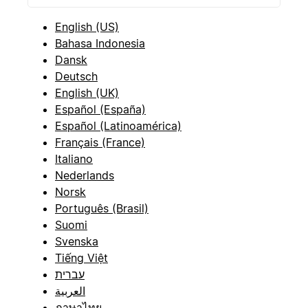
English (US)
Bahasa Indonesia
Dansk
Deutsch
English (UK)
Español (España)
Español (Latinoamérica)
Français (France)
Italiano
Nederlands
Norsk
Português (Brasil)
Suomi
Svenska
Tiếng Việt
עברית
العربية
ภาษาไทย