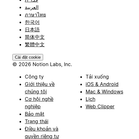
العربية
ภาษาไทย
한국어
日本語
简体中文
繁體中文
Cài đặt cookie
© 2026 Notion Labs, Inc.
Công ty
Tải xuống
Giới thiệu về
iOS & Android
chúng tôi
Mac & Windows
Cơ hội nghề
Lịch
nghiệp
Web Clipper
Bảo mật
Trạng thái
Điều khoản và
quyền riêng tư