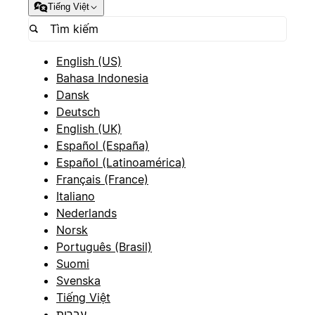
Tiếng Việt
English (US)
Bahasa Indonesia
Dansk
Deutsch
English (UK)
Español (España)
Español (Latinoamérica)
Français (France)
Italiano
Nederlands
Norsk
Português (Brasil)
Suomi
Svenska
Tiếng Việt
עברית