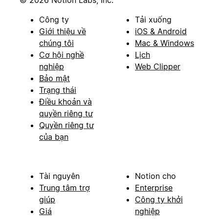
© 2026 Notion Labs, Inc.
Công ty
Tải xuống
Giới thiệu về
iOS & Android
chúng tôi
Mac & Windows
Cơ hội nghề
Lịch
nghiệp
Web Clipper
Bảo mật
Trạng thái
Điều khoản và
quyền riêng tư
Quyền riêng tư
của bạn
Tài nguyên
Notion cho
Trung tâm trợ
Enterprise
giúp
Công ty khởi
Giá
nghiệp