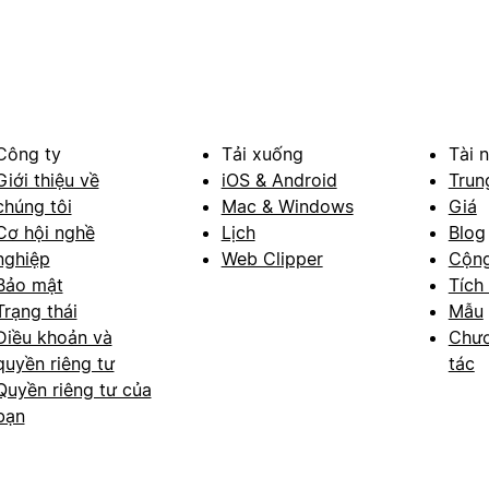
Công ty
Tải xuống
Tài 
Giới thiệu về
iOS & Android
Trun
chúng tôi
Mac & Windows
Giá
Cơ hội nghề
Lịch
Blog
nghiệp
Web Clipper
Cộn
Bảo mật
Tích
Trạng thái
Mẫu
Điều khoản và
Chươ
quyền riêng tư
tác
Quyền riêng tư của
bạn