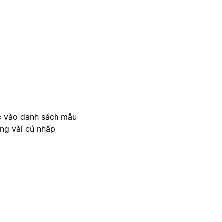
c vào danh sách mẫu
ong vài cú nhấp