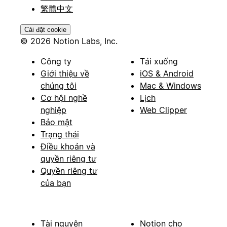
繁體中文
Cài đặt cookie
© 2026 Notion Labs, Inc.
Công ty
Tải xuống
Giới thiệu về
iOS & Android
chúng tôi
Mac & Windows
Cơ hội nghề
Lịch
nghiệp
Web Clipper
Bảo mật
Trạng thái
Điều khoản và
quyền riêng tư
Quyền riêng tư
của bạn
Tài nguyên
Notion cho