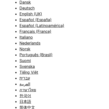
Dansk
Deutsch
English (UK)
Español (España)
Español (Latinoamérica)
Français (France)
Italiano
Nederlands
Norsk
Português (Brasil)
Suomi
Svenska
Tiếng Việt
עברית
العربية
ภาษาไทย
한국어
日本語
简体中文