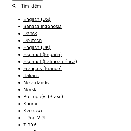
English (US)
Bahasa Indonesia
Dansk
Deutsch
English (UK)
Español (España)
Español (Latinoamérica)
Français (France)
Italiano
Nederlands
Norsk
Português (Brasil)
Suomi
Svenska
Tiếng Việt
עברית