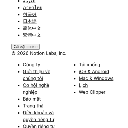
العربية
ภาษาไทย
한국어
日本語
简体中文
繁體中文
Cài đặt cookie
© 2026 Notion Labs, Inc.
Công ty
Tải xuống
Giới thiệu về
iOS & Android
chúng tôi
Mac & Windows
Cơ hội nghề
Lịch
nghiệp
Web Clipper
Bảo mật
Trạng thái
Điều khoản và
quyền riêng tư
Quyền riêng tư