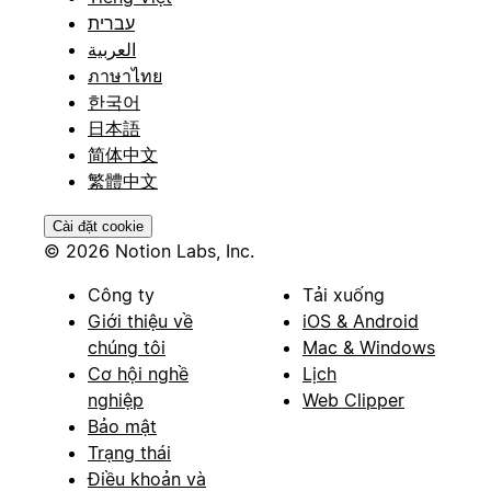
עברית
العربية
ภาษาไทย
한국어
日本語
简体中文
繁體中文
Cài đặt cookie
© 2026 Notion Labs, Inc.
Công ty
Tải xuống
Giới thiệu về
iOS & Android
chúng tôi
Mac & Windows
Cơ hội nghề
Lịch
nghiệp
Web Clipper
Bảo mật
Trạng thái
Điều khoản và