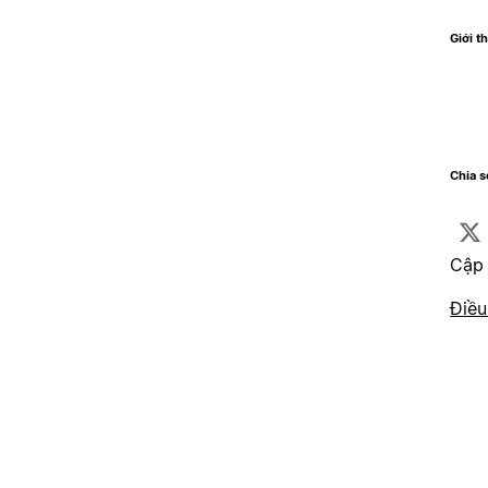
Giới t
Chia 
Cập 
Điều