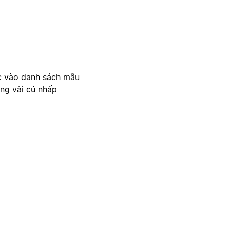
c vào danh sách mẫu
ong vài cú nhấp