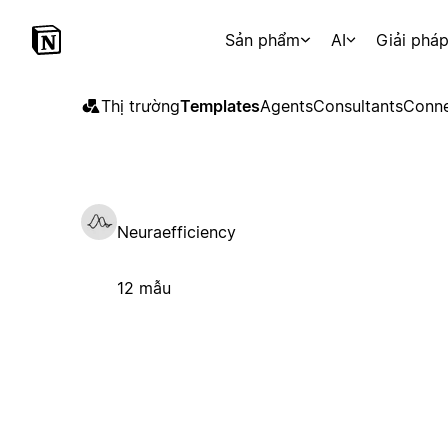
Sản phẩm
AI
Giải phá
Thị trường
Templates
Agents
Consultants
Conne
Neuraefficiency
12 mẫu