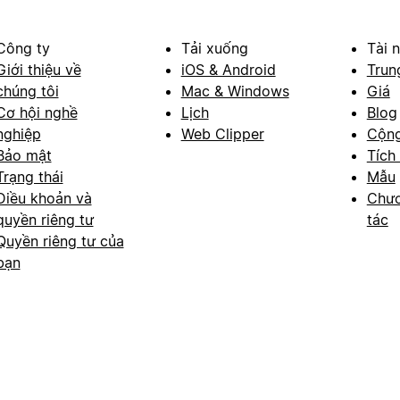
Công ty
Tải xuống
Tài 
Giới thiệu về
iOS & Android
Trun
chúng tôi
Mac & Windows
Giá
Cơ hội nghề
Lịch
Blog
nghiệp
Web Clipper
Cộn
Bảo mật
Tích
Trạng thái
Mẫu
Điều khoản và
Chươ
quyền riêng tư
tác
Quyền riêng tư của
bạn