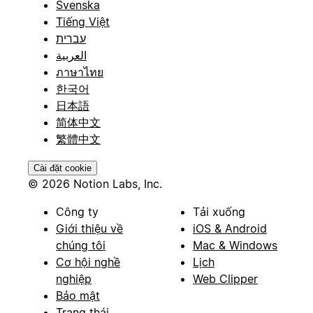
Svenska
Tiếng Việt
עברית
العربية
ภาษาไทย
한국어
日本語
简体中文
繁體中文
Cài đặt cookie
© 2026 Notion Labs, Inc.
Công ty
Tải xuống
Giới thiệu về
iOS & Android
chúng tôi
Mac & Windows
Cơ hội nghề
Lịch
nghiệp
Web Clipper
Bảo mật
Trạng thái