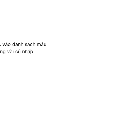
c vào danh sách mẫu
ong vài cú nhấp