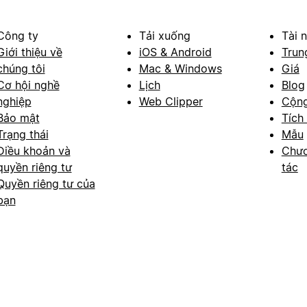
Công ty
Tải xuống
Tài 
Giới thiệu về
iOS & Android
Trun
chúng tôi
Mac & Windows
Giá
Cơ hội nghề
Lịch
Blog
nghiệp
Web Clipper
Cộn
Bảo mật
Tích
Trạng thái
Mẫu
Điều khoản và
Chươ
quyền riêng tư
tác
Quyền riêng tư của
bạn