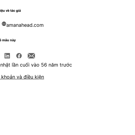
iệu về tác giả
amanahead.com
sẻ mẫu này
nhật lần cuối vào 56 năm trước
 khoản và điều kiện