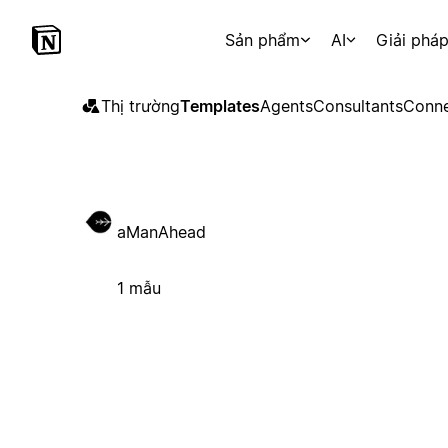
Sản phẩm
AI
Giải phá
Thị trường
Templates
Agents
Consultants
Conne
aManAhead
1 mẫu