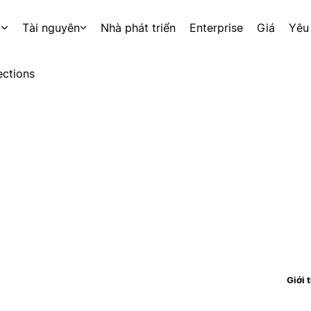
p
Tài nguyên
Nhà phát triển
Enterprise
Giá
Yêu
ctions
Giới 