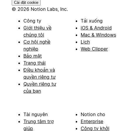
Cài đặt cookie
© 2026 Notion Labs, Inc.
Công ty
Tải xuống
Giới thiệu về
iOS & Android
chúng tôi
Mac & Windows
Cơ hội nghề
Lịch
nghiệp
Web Clipper
Bảo mật
Trạng thái
Điều khoản và
quyền riêng tư
Quyền riêng tư
của bạn
Tài nguyên
Notion cho
Trung tâm trợ
Enterprise
giúp
Công ty khởi