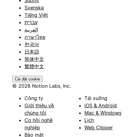
Suomi
Svenska
Tiếng Việt
עברית
العربية
ภาษาไทย
한국어
日本語
简体中文
繁體中文
Cài đặt cookie
© 2026 Notion Labs, Inc.
Công ty
Tải xuống
Giới thiệu về
iOS & Android
chúng tôi
Mac & Windows
Cơ hội nghề
Lịch
nghiệp
Web Clipper
Bảo mật