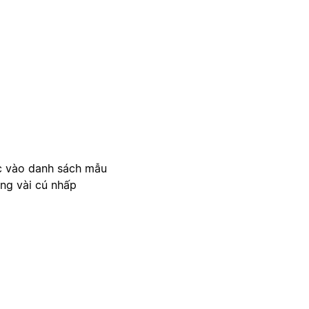
c vào danh sách mẫu
ong vài cú nhấp