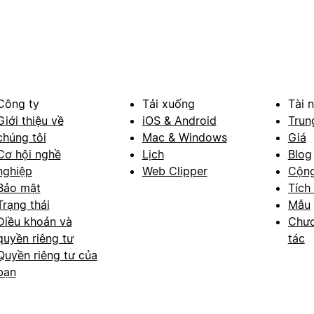
Công ty
Tải xuống
Tài 
Giới thiệu về
iOS & Android
Trun
chúng tôi
Mac & Windows
Giá
Cơ hội nghề
Lịch
Blog
nghiệp
Web Clipper
Cộn
Bảo mật
Tích
Trạng thái
Mẫu
Điều khoản và
Chươ
quyền riêng tư
tác
Quyền riêng tư của
bạn