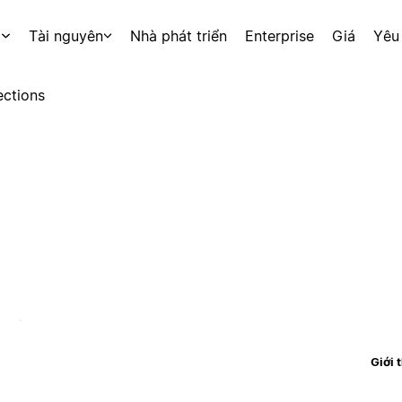
p
Tài nguyên
Nhà phát triển
Enterprise
Giá
Yêu
ctions
Giới 