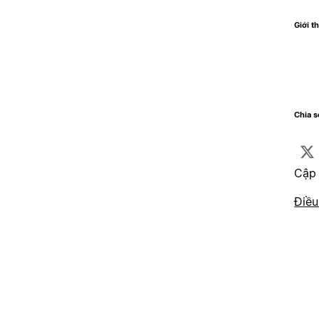
Giới t
Chia 
Cập 
Điều