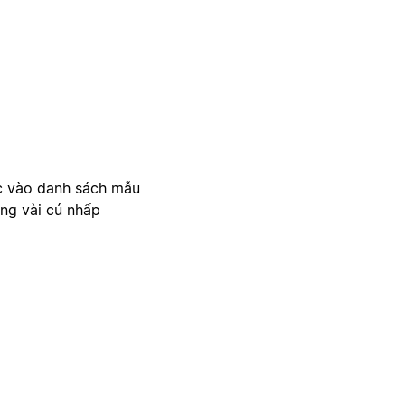
c vào danh sách mẫu
ong vài cú nhấp