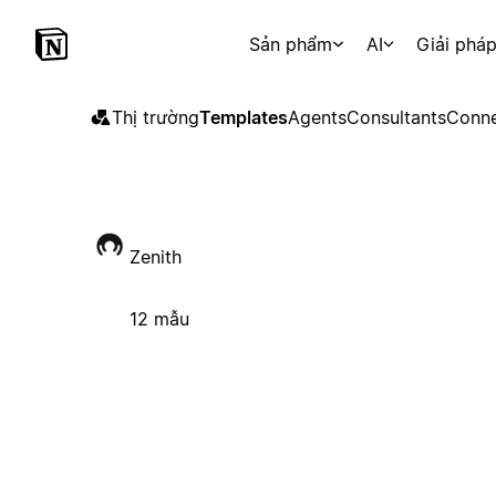
Sản phẩm
AI
Giải phá
Thị trường
Templates
Agents
Consultants
Conne
Zenith
12 mẫu