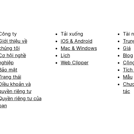
Công ty
Tải xuống
Tài 
Giới thiệu về
iOS & Android
Trun
chúng tôi
Mac & Windows
Giá
Cơ hội nghề
Lịch
Blog
nghiệp
Web Clipper
Cộn
Bảo mật
Tích
Trạng thái
Mẫu
Điều khoản và
Chươ
quyền riêng tư
tác
Quyền riêng tư của
bạn