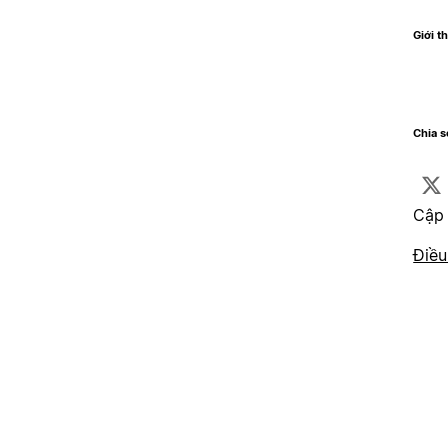
Giới t
Chia 
Cập 
Điều