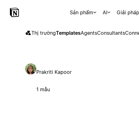
Sản phẩm
AI
Giải phá
Thị trường
Templates
Agents
Consultants
Conne
Prakriti Kapoor
1 mẫu