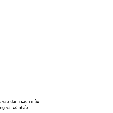
c vào danh sách mẫu
ong vài cú nhấp