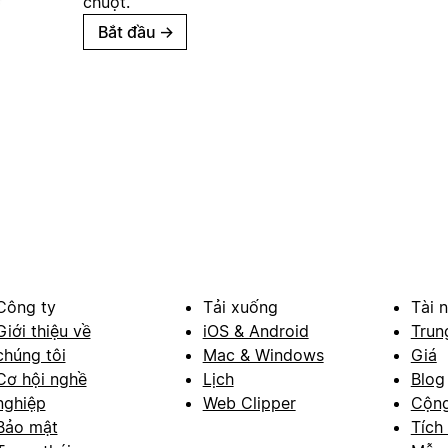
chuột.
Bắt đầu
→
Công ty
Tải xuống
Tài 
Giới thiệu về
iOS & Android
Trun
chúng tôi
Mac & Windows
Giá
Cơ hội nghề
Lịch
Blog
nghiệp
Web Clipper
Cộn
Bảo mật
Tích