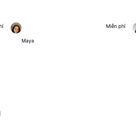
hí
Miễn phí
Maya
l