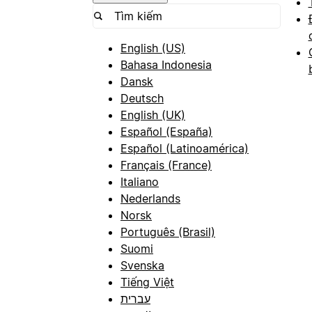
English (US)
Bahasa Indonesia
Dansk
Deutsch
English (UK)
Español (España)
Español (Latinoamérica)
Français (France)
Italiano
Nederlands
Norsk
Português (Brasil)
Suomi
Svenska
Tiếng Việt
עברית