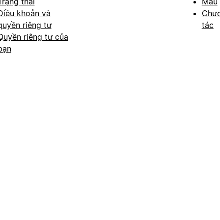
Trạng thái
Mẫu
Điều khoản và
Chươ
quyền riêng tư
tác
Quyền riêng tư của
bạn