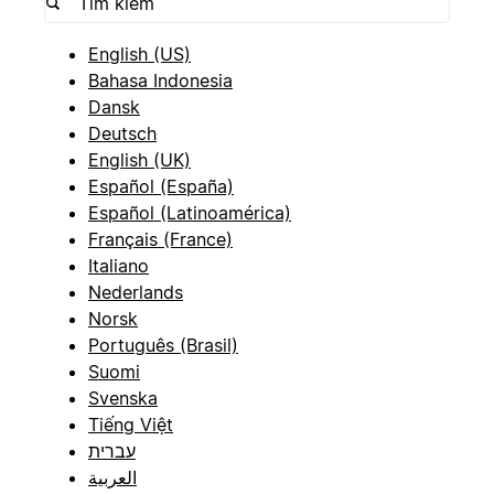
English (US)
Bahasa Indonesia
Dansk
Deutsch
English (UK)
Español (España)
Español (Latinoamérica)
Français (France)
Italiano
Nederlands
Norsk
Português (Brasil)
Suomi
Svenska
Tiếng Việt
עברית
العربية