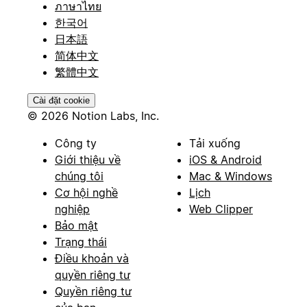
ภาษาไทย
한국어
日本語
简体中文
繁體中文
Cài đặt cookie
© 2026 Notion Labs, Inc.
Công ty
Tải xuống
Giới thiệu về
iOS & Android
chúng tôi
Mac & Windows
Cơ hội nghề
Lịch
nghiệp
Web Clipper
Bảo mật
Trạng thái
Điều khoản và
quyền riêng tư
Quyền riêng tư