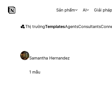
Sản phẩm
AI
Giải phá
Thị trường
Templates
Agents
Consultants
Conne
Samantha Hernandez
1 mẫu