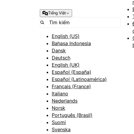
Tiếng Việt
English (US)
Bahasa Indonesia
Dansk
Deutsch
English (UK)
Español (España)
Español (Latinoamérica)
Français (France)
Italiano
Nederlands
Norsk
Português (Brasil)
Suomi
Svenska