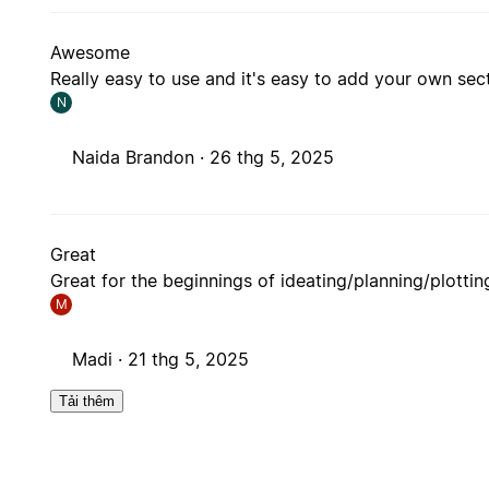
Awesome
Really easy to use and it's easy to add your own s
N
Naida Brandon ·
26 thg 5, 2025
Great
Great for the beginnings of ideating/planning/plottin
M
Madi ·
21 thg 5, 2025
Tải thêm