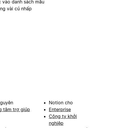
c vào danh sách mẫu
ong vài cú nhấp
nguyên
Notion cho
g tâm trợ giúp
Enterprise
Công ty khởi
nghiệp