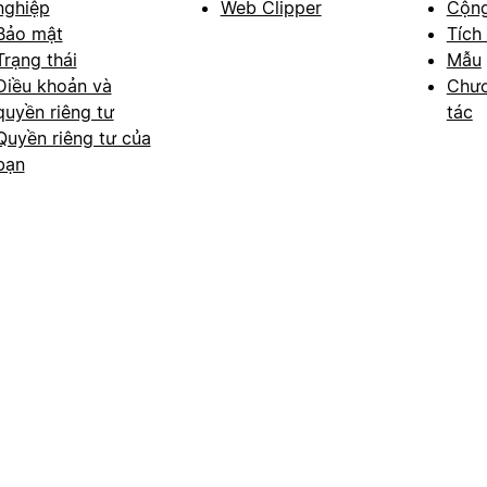
nghiệp
Web Clipper
Cộn
Bảo mật
Tích
Trạng thái
Mẫu
Điều khoản và
Chươ
quyền riêng tư
tác
Quyền riêng tư của
bạn