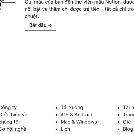
Gửi mẫu của bạn đến thư viện mẫu Notion, đượ
nổi bật và thậm chí được trả tiền – tất cả chỉ tr
chuột.
Bắt đầu
→
Công ty
Tải xuống
Tài 
Giới thiệu về
iOS & Android
Trun
chúng tôi
Mac & Windows
Giá
Cơ hội nghề
Lịch
Blog