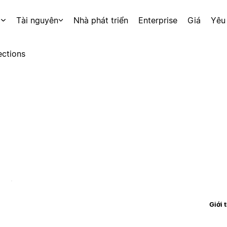
p
Tài nguyên
Nhà phát triển
Enterprise
Giá
Yêu
ctions
Giới 