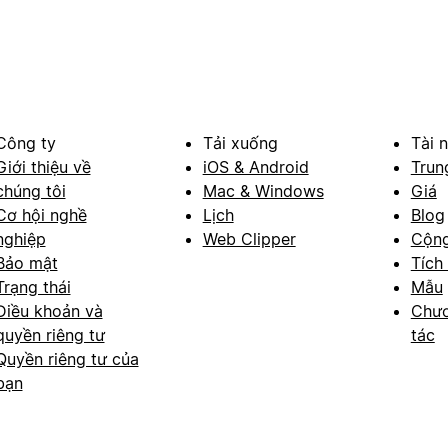
Công ty
Tải xuống
Tài 
Giới thiệu về
iOS & Android
Trun
chúng tôi
Mac & Windows
Giá
Cơ hội nghề
Lịch
Blog
nghiệp
Web Clipper
Cộn
Bảo mật
Tích
Trạng thái
Mẫu
Điều khoản và
Chươ
quyền riêng tư
tác
Quyền riêng tư của
bạn