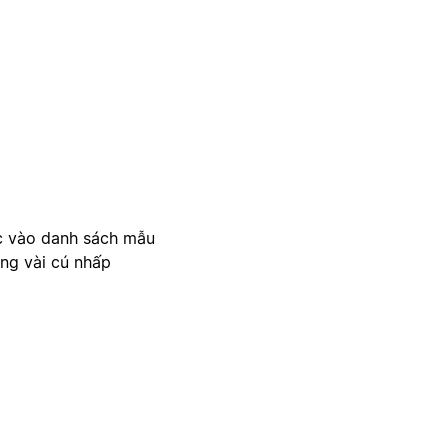
c vào danh sách mẫu
ong vài cú nhấp