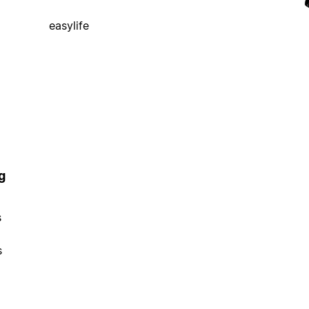
easylife
g
s
s