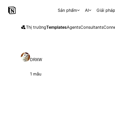
Sản phẩm
AI
Giải phá
Thị trường
Templates
Agents
Consultants
Conne
DRXW
1 mẫu