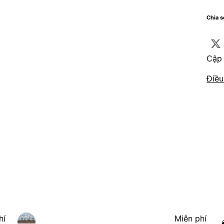
Chia 
Cập 
Điều
hí
Miễn phí