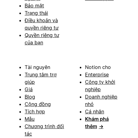
Bảo mật
Trạng thái
Điều khoản và
quyền riêng tư
Quyền riêng tư
của bạn
Tài nguyên
Notion cho
Trung tâm trợ
Enterprise
giúp
Công ty khởi
Giá
nghiệp
Blog
Doanh nghiệp
Cộng đồng
nhỏ
Tích hợp
Cá nhân
Mẫu
Khám phá
Chương trình đối
thêm
→
tác