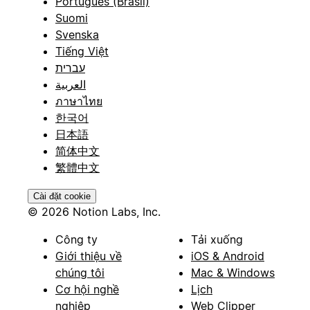
Português (Brasil)
Suomi
Svenska
Tiếng Việt
עברית
العربية
ภาษาไทย
한국어
日本語
简体中文
繁體中文
Cài đặt cookie
© 2026 Notion Labs, Inc.
Công ty
Tải xuống
Giới thiệu về
iOS & Android
chúng tôi
Mac & Windows
Cơ hội nghề
Lịch
nghiệp
Web Clipper