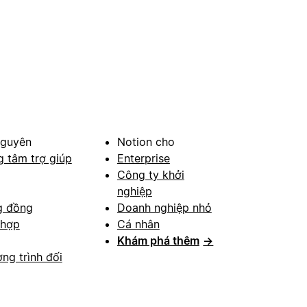
nguyên
Notion cho
g tâm trợ giúp
Enterprise
Công ty khởi
nghiệp
g đồng
Doanh nghiệp nhỏ
 hợp
Cá nhân
Khám phá thêm
→
ng trình đối