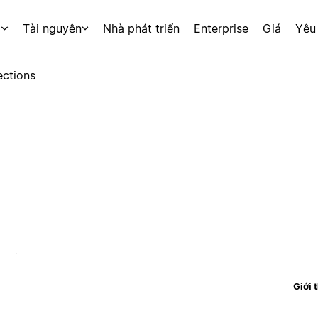
p
Tài nguyên
Nhà phát triển
Enterprise
Giá
Yêu
ctions
Giới 