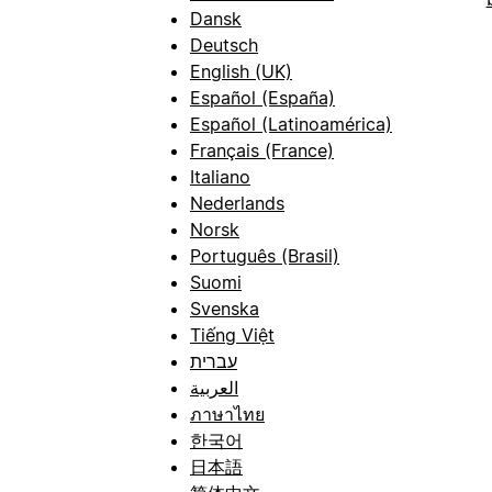
Dansk
Deutsch
English (UK)
Español (España)
Español (Latinoamérica)
Français (France)
Italiano
Nederlands
Norsk
Português (Brasil)
Suomi
Svenska
Tiếng Việt
עברית
العربية
ภาษาไทย
한국어
日本語