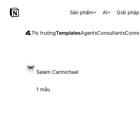
Sản phẩm
AI
Giải phá
Thị trường
Templates
Agents
Consultants
Conne
Salem Carmichael
1 mẫu