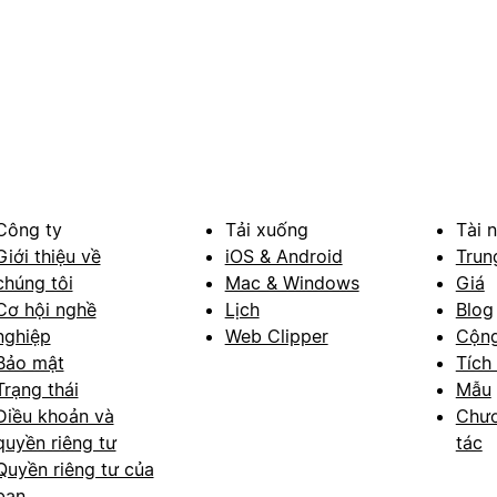
Công ty
Tải xuống
Tài 
Giới thiệu về
iOS & Android
Trun
chúng tôi
Mac & Windows
Giá
Cơ hội nghề
Lịch
Blog
nghiệp
Web Clipper
Cộn
Bảo mật
Tích
Trạng thái
Mẫu
Điều khoản và
Chươ
quyền riêng tư
tác
Quyền riêng tư của
bạn