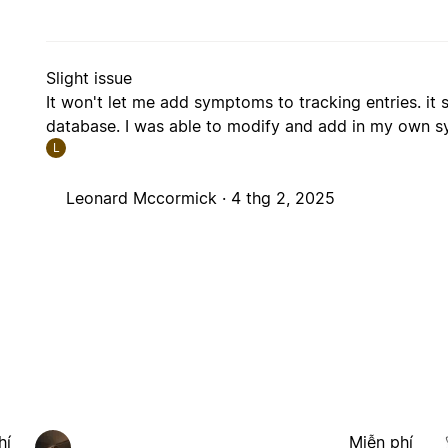
Slight issue
It won't let me add symptoms to tracking entries. it 
database. I was able to modify and add in my own
L
Leonard Mccormick ·
4 thg 2, 2025
hí
Miễn phí