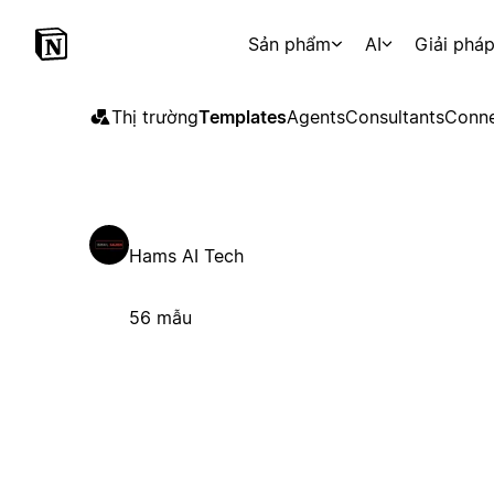
Sản phẩm
AI
Giải phá
Thị trường
Templates
Agents
Consultants
Conne
Hams AI Tech
56 mẫu