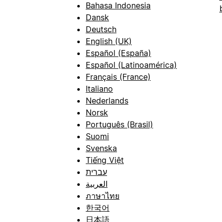
Bahasa Indonesia
Dansk
Deutsch
English (UK)
Español (España)
Español (Latinoamérica)
Français (France)
Italiano
Nederlands
Norsk
Português (Brasil)
Suomi
Svenska
Tiếng Việt
עברית
العربية
ภาษาไทย
한국어
日本語