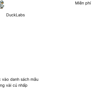
Miễn phí
DuckLabs
c vào danh sách mẫu
ong vài cú nhấp