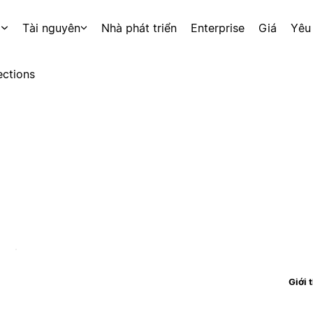
p
Tài nguyên
Nhà phát triển
Enterprise
Giá
Yêu
ctions
Giới 