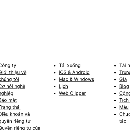
Công ty
Tải xuống
Tài 
Giới thiệu về
iOS & Android
Trun
chúng tôi
Mac & Windows
Giá
Cơ hội nghề
Lịch
Blog
nghiệp
Web Clipper
Cộn
Bảo mật
Tích
Trạng thái
Mẫu
Điều khoản và
Chươ
quyền riêng tư
tác
Quyền riêng tư của