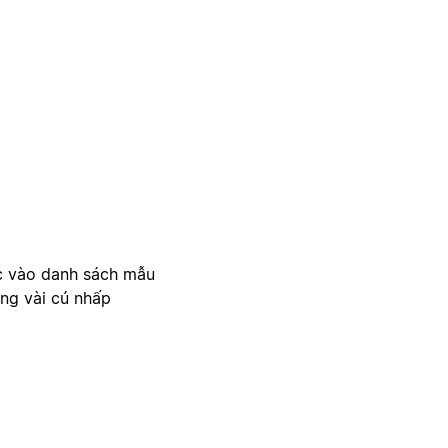
c vào danh sách mẫu
ong vài cú nhấp