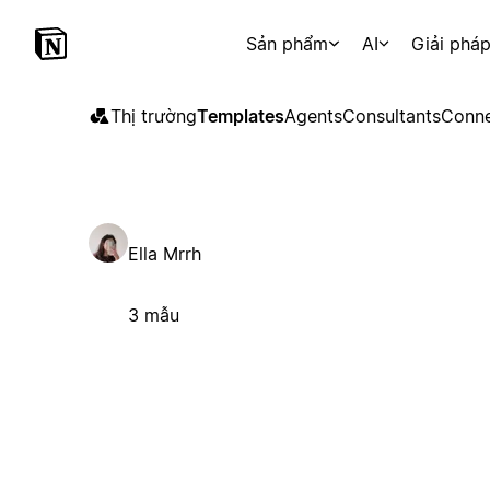
Sản phẩm
AI
Giải phá
Thị trường
Templates
Agents
Consultants
Conne
Ella Mrrh
3 mẫu