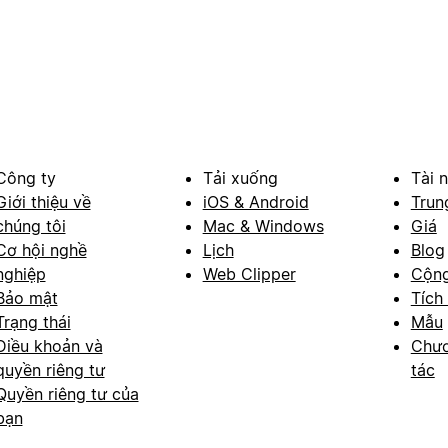
Công ty
Tải xuống
Tài 
Giới thiệu về
iOS & Android
Trun
chúng tôi
Mac & Windows
Giá
Cơ hội nghề
Lịch
Blog
nghiệp
Web Clipper
Cộn
Bảo mật
Tích
Trạng thái
Mẫu
Điều khoản và
Chươ
quyền riêng tư
tác
Quyền riêng tư của
bạn