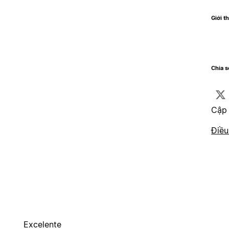
Giới t
Chia 
Cập 
Điều
Excelente