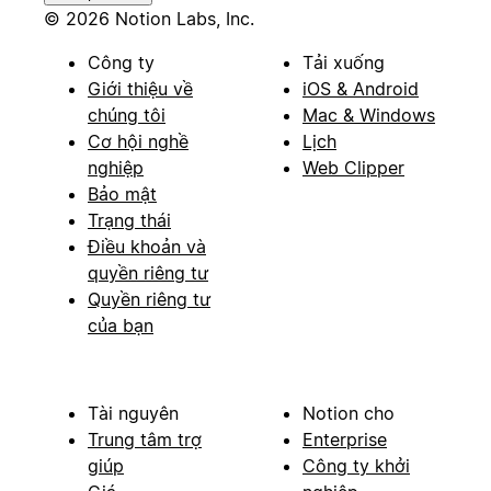
© 2026 Notion Labs, Inc.
Công ty
Tải xuống
Giới thiệu về
iOS & Android
chúng tôi
Mac & Windows
Cơ hội nghề
Lịch
nghiệp
Web Clipper
Bảo mật
Trạng thái
Điều khoản và
quyền riêng tư
Quyền riêng tư
của bạn
Tài nguyên
Notion cho
Trung tâm trợ
Enterprise
giúp
Công ty khởi