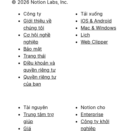
© 2026 Notion Labs, Inc.
Công ty
Tải xuống
Giới thiệu về
iOS & Android
chúng tôi
Mac & Windows
Cơ hội nghề
Lịch
nghiệp
Web Clipper
Bảo mật
Trạng thái
Điều khoản và
quyền riêng tư
Quyền riêng tư
của bạn
Tài nguyên
Notion cho
Trung tâm trợ
Enterprise
giúp
Công ty khởi
Giá
nghiệp