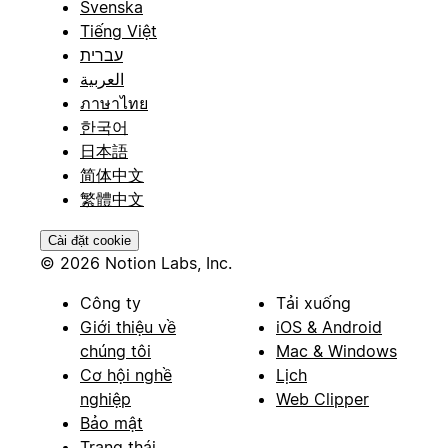
Svenska
Tiếng Việt
עברית
العربية
ภาษาไทย
한국어
日本語
简体中文
繁體中文
Cài đặt cookie
© 2026 Notion Labs, Inc.
Công ty
Tải xuống
Giới thiệu về
iOS & Android
chúng tôi
Mac & Windows
Cơ hội nghề
Lịch
nghiệp
Web Clipper
Bảo mật
Trạng thái