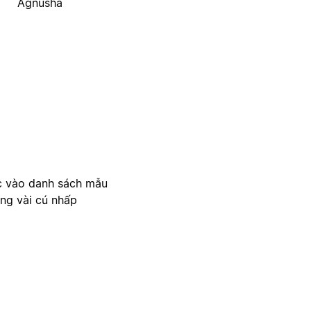
Agnusha
c vào danh sách mẫu
ong vài cú nhấp