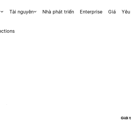
p
Tài nguyên
Nhà phát triển
Enterprise
Giá
Yêu
ctions
Giới 