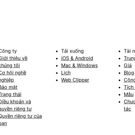
Công ty
Tải xuống
Tài 
Giới thiệu về
iOS & Android
Trun
chúng tôi
Mac & Windows
Giá
Cơ hội nghề
Lịch
Blog
nghiệp
Web Clipper
Cộn
Bảo mật
Tích
Trạng thái
Mẫu
Điều khoản và
Chươ
quyền riêng tư
tác
Quyền riêng tư của
bạn