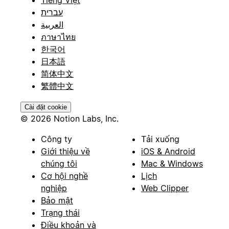
עברית
العربية
ภาษาไทย
한국어
日本語
简体中文
繁體中文
Cài đặt cookie
© 2026 Notion Labs, Inc.
Công ty
Tải xuống
Giới thiệu về
iOS & Android
chúng tôi
Mac & Windows
Cơ hội nghề
Lịch
nghiệp
Web Clipper
Bảo mật
Trạng thái
Điều khoản và