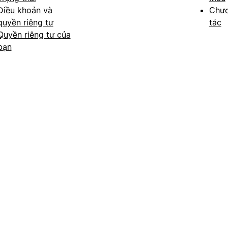
Điều khoản và
Chươ
quyền riêng tư
tác
Quyền riêng tư của
bạn