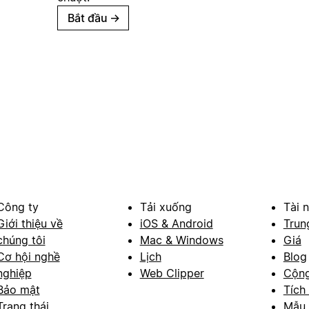
Bắt đầu
→
Công ty
Tải xuống
Tài 
Giới thiệu về
iOS & Android
Trun
chúng tôi
Mac & Windows
Giá
Cơ hội nghề
Lịch
Blog
nghiệp
Web Clipper
Cộn
Bảo mật
Tích
Trạng thái
Mẫu