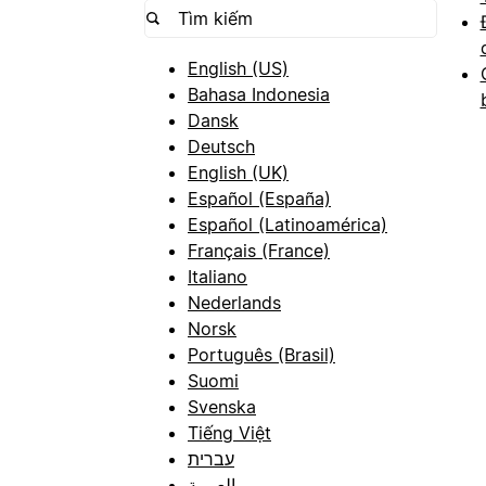
English (US)
Bahasa Indonesia
Dansk
Deutsch
English (UK)
Español (España)
Español (Latinoamérica)
Français (France)
Italiano
Nederlands
Norsk
Português (Brasil)
Suomi
Svenska
Tiếng Việt
עברית
العربية