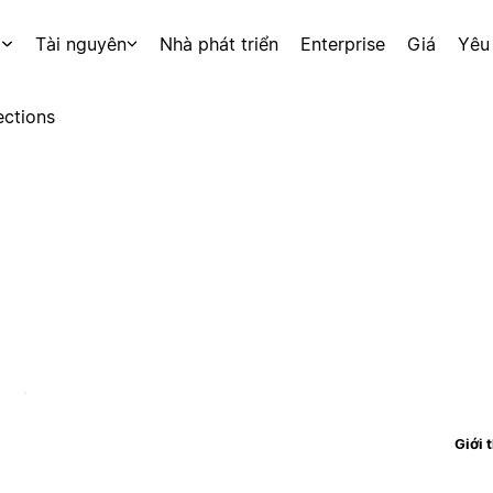
p
Tài nguyên
Nhà phát triển
Enterprise
Giá
Yêu
ctions
Giới 