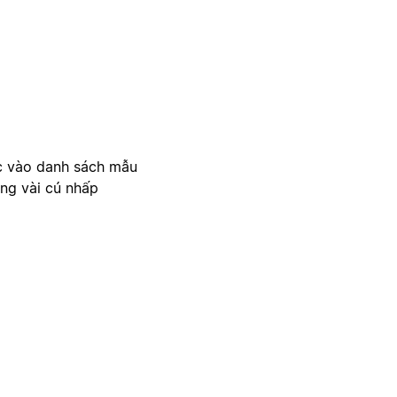
c vào danh sách mẫu
ong vài cú nhấp