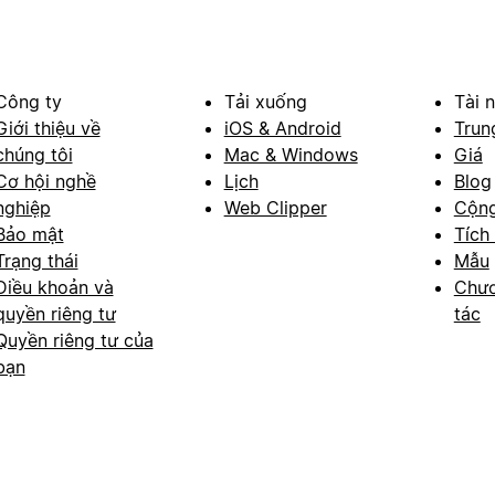
Công ty
Tải xuống
Tài 
Giới thiệu về
iOS & Android
Trun
chúng tôi
Mac & Windows
Giá
Cơ hội nghề
Lịch
Blog
nghiệp
Web Clipper
Cộn
Bảo mật
Tích
Trạng thái
Mẫu
Điều khoản và
Chươ
quyền riêng tư
tác
Quyền riêng tư của
bạn