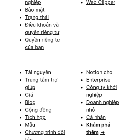
nghiệp
Web Clipper
Bảo mật
Trạng thái
Điều khoản và
quyền riêng tư
Quyền riêng tư
của bạn
Tài nguyên
Notion cho
Trung tâm trợ
Enterprise
giúp
Công ty khởi
Giá
nghiệp
Blog
Doanh nghiệp
Cộng đồng
nhỏ
Tích hợp
Cá nhân
Mẫu
Khám phá
Chương trình đối
thêm
→
tác