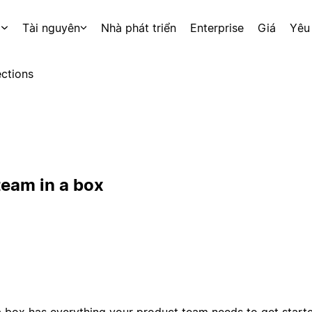
p
Tài nguyên
Nhà phát triển
Enterprise
Giá
Yêu
ctions
team in a box
a box has everything your product team needs to get start