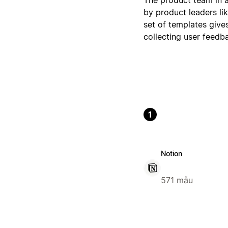
by product leaders li
set of templates give
collecting user feedb
1
Notion
571 mẫu