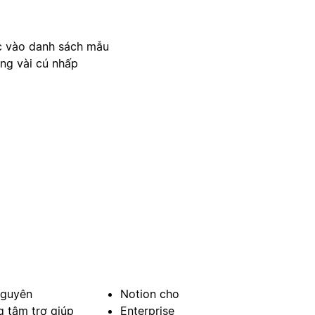
c vào danh sách mẫu
ong vài cú nhấp
nguyên
Notion cho
g tâm trợ giúp
Enterprise