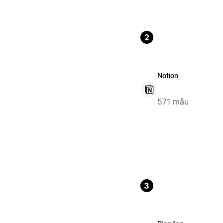
2
Notion
571 mẫu
3