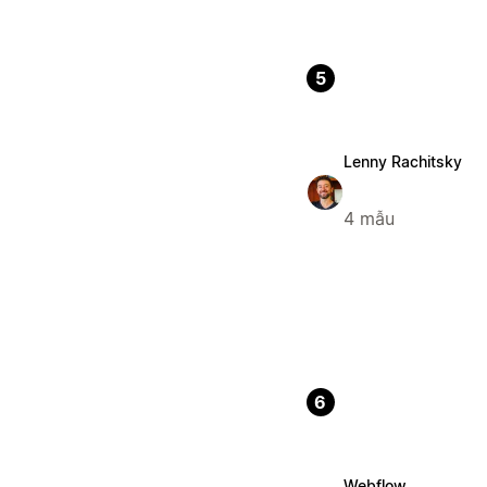
5
Lenny Rachitsky
4 mẫu
6
Webflow