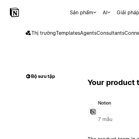
Sản phẩm
AI
Giải phá
Thị trường
Templates
Agents
Consultants
Conne
Bộ sưu tập
Your product 
Notion
7 mẫu
The product team in 