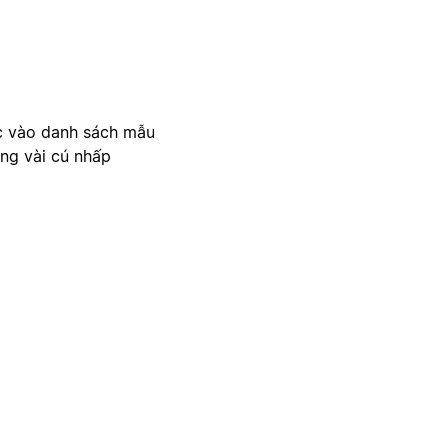
c vào danh sách mẫu
ong vài cú nhấp