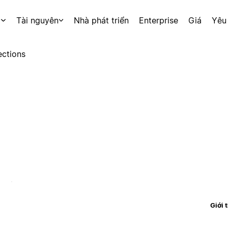
p
Tài nguyên
Nhà phát triển
Enterprise
Giá
Yêu
ctions
Giới 