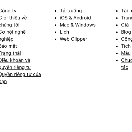
Công ty
Tải xuống
Tài 
Giới thiệu về
iOS & Android
Trun
chúng tôi
Mac & Windows
Giá
Cơ hội nghề
Lịch
Blog
nghiệp
Web Clipper
Cộn
Bảo mật
Tích
Trạng thái
Mẫu
Điều khoản và
Chươ
quyền riêng tư
tác
Quyền riêng tư của
bạn