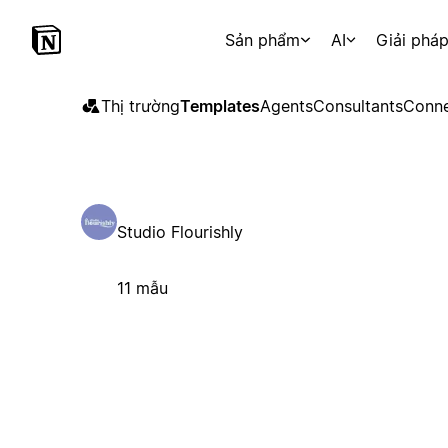
Sản phẩm
AI
Giải phá
Thị trường
Templates
Agents
Consultants
Conne
Studio Flourishly
11 mẫu