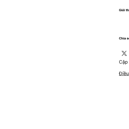
Giới th
Chia 
Cập 
Điều