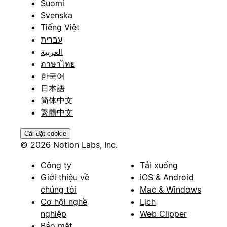
Suomi
Svenska
Tiếng Việt
עברית
العربية
ภาษาไทย
한국어
日本語
简体中文
繁體中文
Cài đặt cookie
© 2026 Notion Labs, Inc.
Công ty
Tải xuống
Giới thiệu về
iOS & Android
chúng tôi
Mac & Windows
Cơ hội nghề
Lịch
nghiệp
Web Clipper
Bảo mật