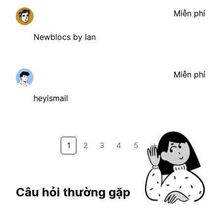
Miễn phí
Newblocs by Ian
Miễn phí
heyismail
1
2
3
4
5
→
Câu hỏi thường gặp