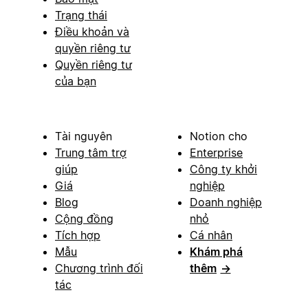
Trạng thái
Điều khoản và
quyền riêng tư
Quyền riêng tư
của bạn
Tài nguyên
Notion cho
Trung tâm trợ
Enterprise
giúp
Công ty khởi
Giá
nghiệp
Blog
Doanh nghiệp
Cộng đồng
nhỏ
Tích hợp
Cá nhân
Mẫu
Khám phá
Chương trình đối
thêm
→
tác