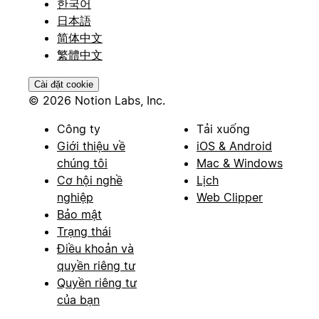
한국어
日本語
简体中文
繁體中文
Cài đặt cookie
© 2026 Notion Labs, Inc.
Công ty
Tải xuống
Giới thiệu về
iOS & Android
chúng tôi
Mac & Windows
Cơ hội nghề
Lịch
nghiệp
Web Clipper
Bảo mật
Trạng thái
Điều khoản và
quyền riêng tư
Quyền riêng tư
của bạn