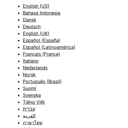
English (US)
Bahasa Indonesia
Dansk
Deutsch
English (UK)
Español (España)
Español (Latinoamérica)
Français (France)
Italiano
Nederlands
Norsk
Português (Brasil)
Suomi
Svenska
Tiếng Việt
עברית
العربية
ภาษาไทย